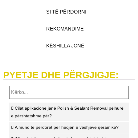
SI TË PËRDORNI
REKOMANDIME
KËSHILLA JONË
PYETJE DHE PËRGJIGJE:
Cilat aplikacione janë Polish & Sealant Removal pëlhurë
e përshtatshme për?
A mund të përdoret për heqjen e veshjeve qeramike?