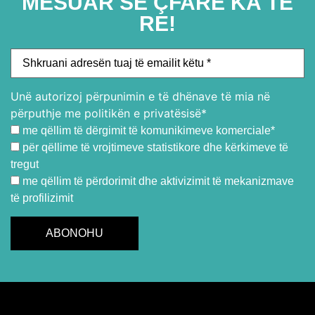
MËSUAR SE ÇFARË KA TË
RE!
Unë autorizoj përpunimin e të dhënave të mia në
përputhje me politikën e privatësisë*
me qëllim të dërgimit të komunikimeve komerciale*
për qëllime të vrojtimeve statistikore dhe kërkimeve të
tregut
me qëllim të përdorimit dhe aktivizimit të mekanizmave
të profilizimit