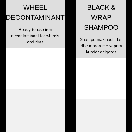
WHEEL
BLACK &
DECONTAMINANT
WRAP
SHAMPOO
Ready-to-use iron
decontaminant for wheels
Shampo makinash: lan
and rims
dhe mbron me veprim
kundër gëlqeres