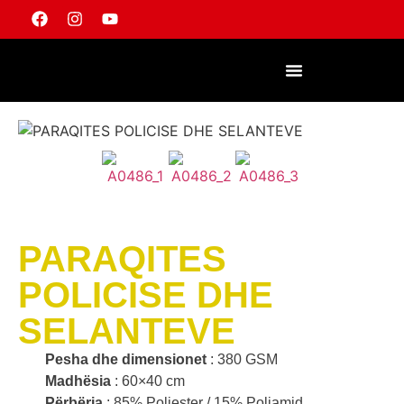
PARAQITES
POLICISE DHE
SELANTEVE
Pesha dhe dimensionet
: 380 GSM
Madhësia
: 60×40 cm
Përbërja
: 85% Poliester / 15% Poliamid