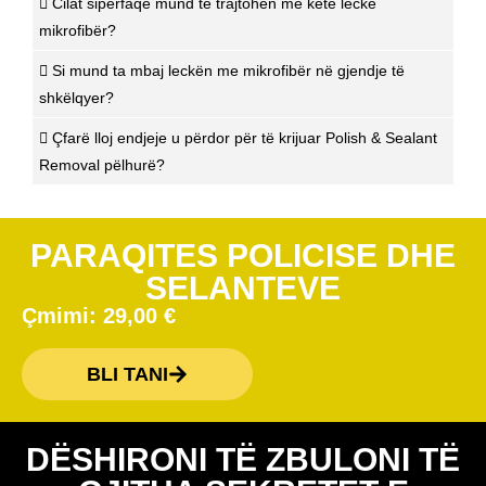
Cilat sipërfaqe mund të trajtohen me këtë leckë
mikrofibër?
Si mund ta mbaj leckën me mikrofibër në gjendje të
shkëlqyer?
Çfarë lloj endjeje u përdor për të krijuar Polish & Sealant
Removal pëlhurë?
PARAQITES POLICISE DHE
SELANTEVE
Çmimi:
29,00
€
BLI TANI
DËSHIRONI TË ZBULONI TË