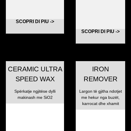
SCOPRI DI PIU ->
SCOPRI DI PIU ->
CERAMIC ULTRA
IRON
SPEED WAX
REMOVER
Spërkatje ngjitëse dylli
Largon të gjitha ndotjet
makinash me SiO2
me hekur nga buzët,
karrocat dhe xhamit