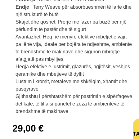
Endje
: Terry Weave për absorbueshmëri të lartë dhe
një strukturë të butë
Skajet dhe qoshet: Prerje me lazer pa buzë për një
përfundim të pastër dhe të sigurt
Avantazhet: Heq në mënyrë efektive mbetjet e vajit
pa lënë vija, ideale për bojëra të ndjeshme, ambiente
të brendshme të makinave dhe siguron mbrojtje
afatgjatë pas mbylljes.
Heqja efektive e lustrimit, glazurës, ngjitësit, veshjes
qeramike dhe mbetjeve të dyllit
Lustrim i kromit, metaleve me shkëlqim, xhamit dhe
pasqyrave
Gjithashtu i përshtatshëm për pastrimin e sipërfaqeve
delikate, të tilla si panelet e zeza të ambienteve të
brendshme të makinave
29,00
€
T