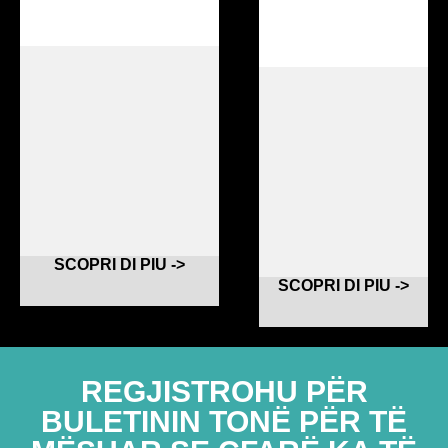
SCOPRI DI PIU ->
SCOPRI DI PIU ->
REGJISTROHU PËR
BULETININ TONË PËR TË