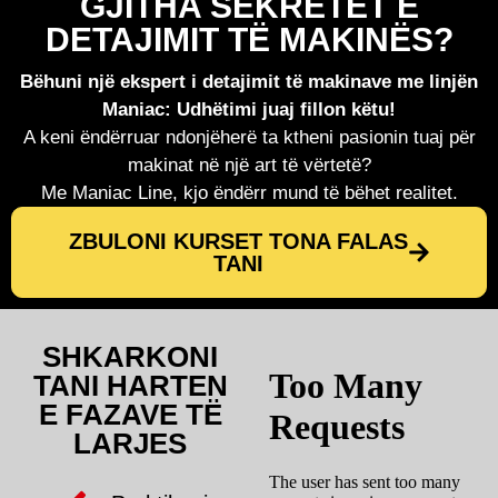
GJITHA SEKRETET E
DETAJIMIT TË MAKINËS?
Bëhuni një ekspert i detajimit të makinave me linjën
Maniac: Udhëtimi juaj fillon këtu!
A keni ëndërruar ndonjëherë ta ktheni pasionin tuaj për
makinat në një art të vërtetë?
Me Maniac Line, kjo ëndërr mund të bëhet realitet.
ZBULONI KURSET TONA FALAS
TANI
SHKARKONI
TANI HARTEN
E FAZAVE TË
LARJES