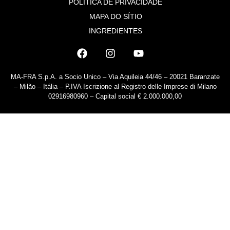
POLÍTICA DE PRIVACIDADE
MAPA DO SÍTIO
INGREDIENTES
MA-FRA S.p.A. a Socio Unico – Via Aquileia 44/46 – 20021 Baranzate
– Milão – Itália – P.IVA Iscrizione al Registro delle Imprese di Milano
02916980960 – Capital social € 2.000.000,00