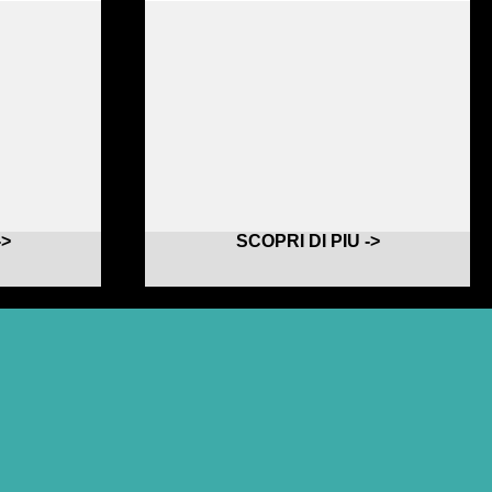
->
SCOPRI DI PIU ->