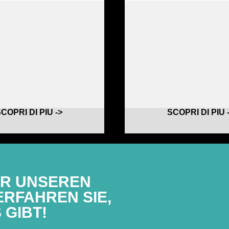
COPRI DI PIU ->
SCOPRI DI PIU 
ÜR UNSEREN
RFAHREN SIE,
 GIBT!