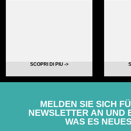
SCOPRI DI PIU ->
S
MELDEN SIE SICH F
NEWSLETTER AN UND E
WAS ES NEUES