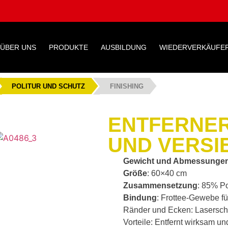
ÜBER UNS
PRODUKTE
AUSBILDUNG
WIEDERVERKÄUFE
POLITUR UND SCHUTZ
FINISHING
ENTFERNER
UND VERS
Gewicht und Abmessunge
Größe
: 60×40 cm
Zusammensetzung
: 85% P
Bindung
: Frottee-Gewebe fü
Ränder und Ecken: Laserschn
Vorteile: Entfernt wirksam un