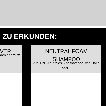
E ZU ERKUNDEN:
OVER
NEUTRAL FOAM
enden Schmutz
SHAMPOO
2 in 1 pH-neutrales Autoshampoo: von Hand
oder...