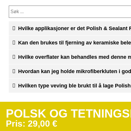
Hvilke applikasjoner er det Polish & Sealant
Kan den brukes til fjerning av keramiske bel
Hvilke overflater kan behandles med denne m
Hvordan kan jeg holde mikrofiberkluten i go
Hvilken type veving ble brukt til å lage Poli
POLSK OG TETNING
Pris:
29,00
€