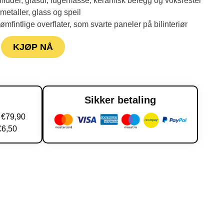
smiddel, glasur, fugemasse, keramisk belegg og voksrester
etaller, glass og speil
mfintlige overflater, som svarte paneler på bilinteriør
KJØP NÅ
g
Sikker betaling
n €79,90
€6,50