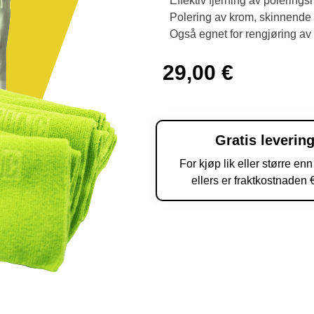
Effektiv fjerning av polering
Polering av krom, skinnende m
Også egnet for rengjøring av ø
29,00
€
Gratis leverin
For kjøp lik eller større en
ellers er fraktkostnaden 