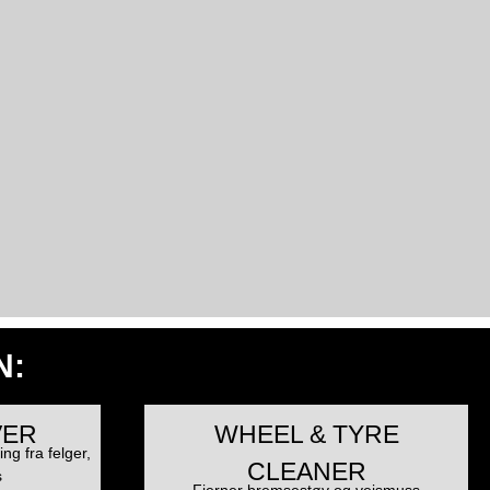
N:
VER
WHEEL & TYRE
ing fra felger,
CLEANER
s
Fjerner bremsestøv og veismuss