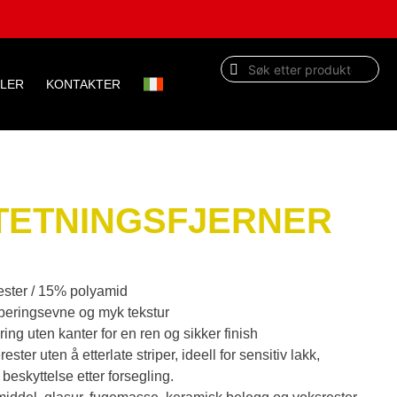
DLER
KONTAKTER
TETNINGSFJERNER
ester / 15% polyamid
rberingsevne og myk tekstur
ing uten kanter for en ren og sikker finish
rester uten å etterlate striper, ideell for sensitiv lakk,
g beskyttelse etter forsegling.