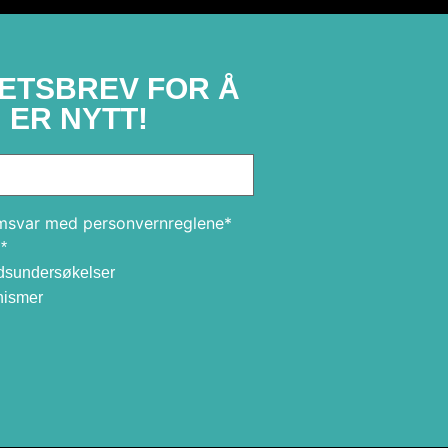
ETSBREV FOR Å
 ER NYTT!
amsvar med personvernreglene*
*
edsundersøkelser
nismer