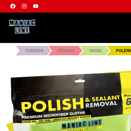
FORVASK
RENSING
VASKE
POLERI