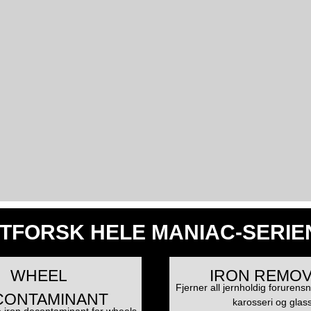
TFORSK HELE MANIAC-SERIE
WHEEL
IRON REMO
Fjerner all jernholdig forurensn
CONTAMINANT
karosseri og glas
 iron decontaminant for wheels