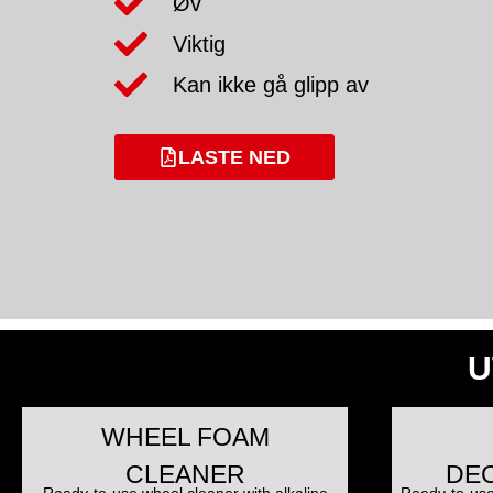
Øv
Viktig
Kan ikke gå glipp av
LASTE NED
U
WHEEL FOAM
CLEANER
DE
Ready-to-use wheel cleaner with alkaline
Ready-to-use