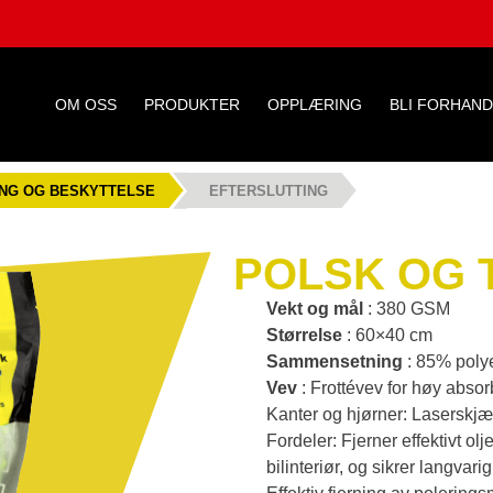
OM OSS
PRODUKTER
OPPLÆRING
BLI FORHAN
NG OG BESKYTTELSE
EFTERSLUTTING
POLSK OG 
Vekt og mål
: 380 GSM
Størrelse
: 60×40 cm
Sammensetning
: 85% poly
Vev
: Frottévev for høy abso
Kanter og hjørner: Laserskjær
Fordeler: Fjerner effektivt olje
bilinteriør, og sikrer langvari