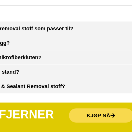
 Removal stoff som passer til?
egg?
ikrofiberkluten?
d stand?
sh & Sealant Removal stoff?
SFJERNER
KJØP NÅ