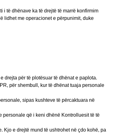
 i të dhënave ka të drejtë të marrë konfirmim
që lidhet me operacionet e përpunimit, duke
e drejta për të plotësuar të dhënat e paplota.
PR, për shembull, kur të dhënat tuaja personale
personale, sipas kushteve të përcaktuara në
ve personale që i keni dhënë Kontrolluesit të të
e. Kjo e drejtë mund të ushtrohet në çdo kohë, pa