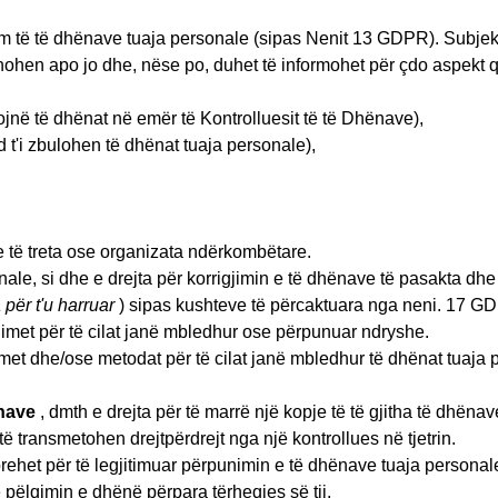
 të të dhënave tuaja personale (sipas Nenit 13 GDPR). Subjekti
unohen apo jo dhe, nëse po, duhet të informohet për çdo aspekt 
ojnë të dhënat në emër të Kontrolluesit të të Dhënave),
d t'i zbulohen të dhënat tuaja personale),
e të treta ose organizata ndërkombëtare.
ale, si dhe e drejta për korrigjimin e të dhënave të pasakta dhe 
 për t'u harruar
) sipas kushteve të përcaktuara nga neni. 17 GD
imet për të cilat janë mbledhur ose përpunuar ndryshe.
met dhe/ose metodat për të cilat janë mbledhur të dhënat tuaja 
ënave
, dmth e drejta për të marrë një kopje të të gjitha të dhëna
 transmetohen drejtpërdrejt nga një kontrollues në tjetrin.
prehet për të legjitimuar përpunimin e të dhënave tuaja personal
pëlqimin e dhënë përpara tërheqjes së tij.