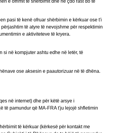
ën e ofrimit të shërbimit dhe në çdo rast do të
n pasi të kenë ofruar shërbimin e kërkuar ose t'i
e përjashtim të atyre të nevojshme për respektimin
kumentimin e aktiviteteve të kryera.
si në kompjuter ashtu edhe në letër, të
 dhënave ose aksesin e paautorizuar në të dhëna.
qes në internet) dhe për këtë arsye i
jë të pamundur që MA-FRA t'ju lejojë shfletimin
hërbimit të kërkuar (kërkesë për kontakt me