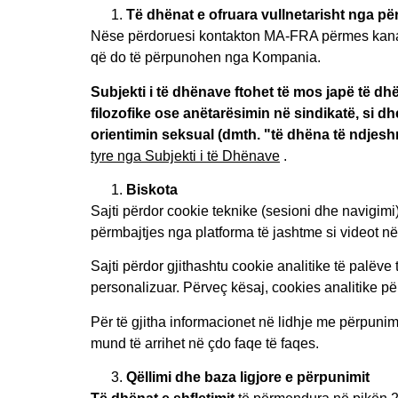
Të dhënat e ofruara vullnetarisht nga pë
Nëse përdoruesi kontakton MA-FRA përmes kanalev
që do të përpunohen nga Kompania.
Subjekti i të dhënave ftohet të mos japë të dhë
filozofike ose anëtarësimin në sindikatë, si d
orientimin seksual (dmth. "të dhëna të ndjesh
tyre nga Subjekti i të Dhënave
.
Biskota
Sajti përdor cookie teknike (sesioni dhe navigimi)
përmbajtjes nga platforma të jashtme si videot n
Sajti përdor gjithashtu cookie analitike të palëve
personalizuar. Përveç kësaj, cookies analitike përd
Për të gjitha informacionet në lidhje me përpunimi
mund të arrihet në çdo faqe të faqes.
Qëllimi dhe baza ligjore e përpunimit