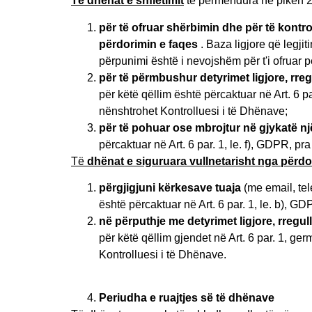
Të dhënat e shfletimit
të përmendura në pikën 2
për të ofruar shërbimin dhe për të kontrol
përdorimin e faqes
. Baza ligjore që legji
përpunimi është i nevojshëm për t'i ofruar 
për të përmbushur detyrimet ligjore, rreg
për këtë qëllim është përcaktuar në Art. 6 p
nënshtrohet Kontrolluesi i të Dhënave;
për të pohuar ose mbrojtur në gjykatë një
përcaktuar në Art. 6 par. 1, le. f), GDPR, p
Të
dhënat e siguruara vullnetarisht nga përdo
përgjigjuni kërkesave tuaja
(me email, tel
është përcaktuar në Art. 6 par. 1, le. b), GD
në përputhje me detyrimet ligjore, rregul
për këtë qëllim gjendet në Art. 6 par. 1, ge
Kontrolluesi i të Dhënave.
Periudha e ruajtjes së të dhënave