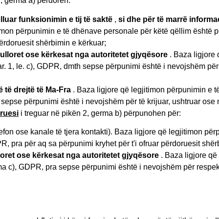
, germa a) përdoren:
luar funksionimin e tij të saktë
,
si dhe për të marrë informa
timon përpunimin e të dhënave personale për këtë qëllim është pë
përdoruesit shërbimin e kërkuar;
ulloret ose kërkesat nga autoritetet gjyqësore
. Baza ligjore
ar. 1, le. c), GDPR, dmth sepse përpunimi është i nevojshëm për të
 të drejtë të Ma-Fra
. Baza ligjore që legjitimon përpunimin e 
ra sepse përpunimi është i nevojshëm për të krijuar, ushtruar ose 
ruesi
i treguar në pikën 2, germa b) përpunohen për:
efon ose kanale të tjera kontakti). Baza ligjore që legjitimon p
PR, pra për aq sa përpunimi kryhet për t'i ofruar përdoruesit shë
loret ose kërkesat nga autoritetet gjyqësore
. Baza ligjore që
rma c), GDPR, pra sepse përpunimi është i nevojshëm për respektimi