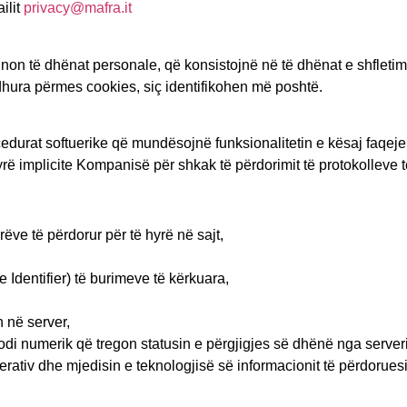
ilit
privacy@mafra.it
on të dhënat personale, që konsistojnë në të dhënat e shfletimit
hura përmes cookies, siç identifikohen më poshtë.
edurat softuerike që mundësojnë funksionalitetin e kësaj faqeje 
ë implicite Kompanisë për shkak të përdorimit të protokolleve t
ëve të përdorur për të hyrë në sajt,
Identifier) të burimeve të kërkuara,
 në server,
kodi numerik që tregon statusin e përgjigjes së dhënë nga serveri
rativ dhe mjedisin e teknologjisë së informacionit të përdoruesi