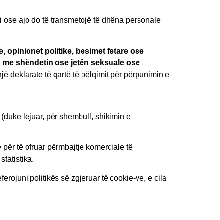
 ose ajo do të transmetojë të dhëna personale
e, opinionet politike, besimet fetare ose
hje me shëndetin ose jetën seksuale ose
jë deklarate të qartë të pëlqimit për përpunimin e
 (duke lejuar, për shembull, shikimin e
e për të ofruar përmbajtje komerciale të
statistika.
erojuni politikës së zgjeruar të cookie-ve, e cila