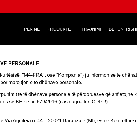
PËR NE
PRODUKTET
TRAJNIMI
BËHUNI RISH
AVE PERSONALE
shkurtësisë, "MA-FRA", ose "Kompania") ju informon se të dhënat 
n për mbrojtjen e të dhënave personale.
punimit të të dhënave personale të përdoruesve që shfletojnë 
res së BE-së nr. 679/2016 (i ashtuquajturi GDPR):
ia Aquileia n. 44 – 20021 Baranzate (MI), është Kontrolluesi 