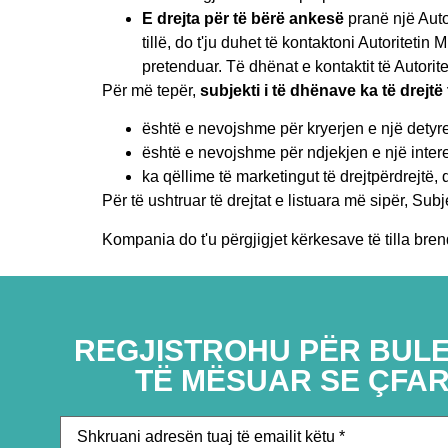
E drejta për të bërë ankesë
pranë një Auto
tillë, do t'ju duhet të kontaktoni Autoritet
pretenduar. Të dhënat e kontaktit të Autori
Për më tepër,
subjekti i të dhënave ka të drejt
është e nevojshme për kryerjen e një detyre 
është e nevojshme për ndjekjen e një interes
ka qëllime të marketingut të drejtpërdrejtë, 
Për të ushtruar të drejtat e listuara më sipër, S
Kompania do t'u përgjigjet kërkesave të tilla bre
REGJISTROHU PËR BULE
TË MËSUAR SE ÇFAR