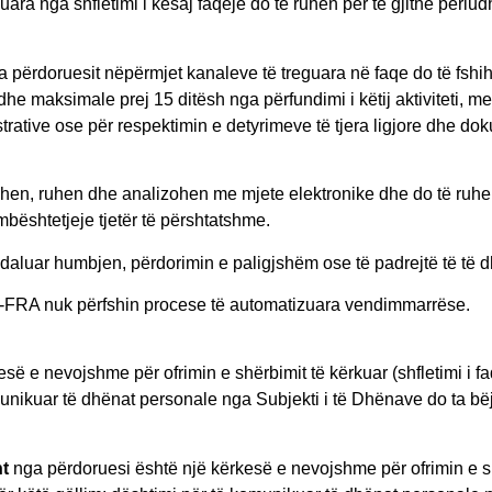
a nga shfletimi i kësaj faqeje do të ruhen për të gjithë periudh
 përdoruesit nëpërmjet kanaleve të treguara në faqe do të fshihe
dhe maksimale prej 15 ditësh nga përfundimi i këtij aktiviteti, m
istrative ose për respektimin e detyrimeve të tjera ligjore dhe do
en, ruhen dhe analizohen me mjete elektronike dhe do të ruhen 
bështetjeje tjetër të përshtatshme.
ndaluar humbjen, përdorimin e paligjshëm ose të padrejtë të të
A-FRA nuk përfshin procese të automatizuara vendimmarrëse.
së e nevojshme për ofrimin e shërbimit të kërkuar (shfletimi i fa
unikuar të dhënat personale nga Subjekti i të Dhënave do ta bë
ht
nga përdoruesi është një kërkesë e nevojshme për ofrimin e s