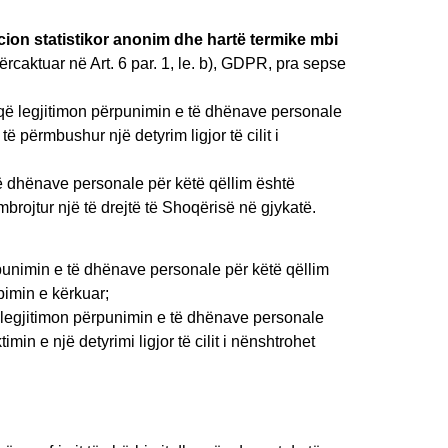
cion statistikor anonim dhe hartë termike mbi
rcaktuar në Art. 6 par. 1, le. b), GDPR, pra sepse
 që legjitimon përpunimin e të dhënave personale
 përmbushur një detyrim ligjor të cilit i
të dhënave personale për këtë qëllim është
mbrojtur një të drejtë të Shoqërisë në gjykatë.
ërpunimin e të dhënave personale për këtë qëllim
rbimin e kërkuar;
 legjitimon përpunimin e të dhënave personale
n e një detyrimi ligjor të cilit i nënshtrohet