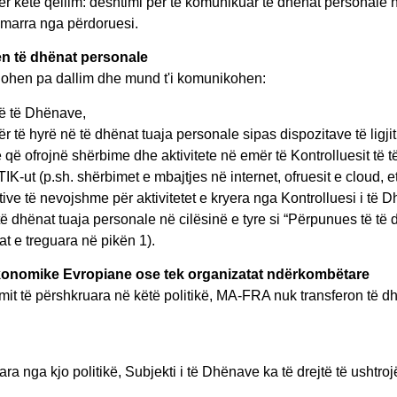
 këtë qëllim: dështimi për të komunikuar të dhënat personale 
ë marra nga përdoruesi.
en të dhënat personale
lohen pa dallim dhe mund t'i komunikohen:
të të Dhënave,
ër të hyrë në të dhënat tuaja personale sipas dispozitave të ligj
 që ofrojnë shërbime dhe aktivitete në emër të Kontrolluesit të
IK-ut (p.sh. shërbimet e mbajtjes në internet, ofruesit e cloud, e
ive të nevojshme për aktivitetet e kryera nga Kontrolluesi i të 
ë dhënat tuaja personale në cilësinë e tyre si “Përpunues të të d
 e treguara në pikën 1).
Ekonomike Evropiane ose tek organizatat ndërkombëtare
mit të përshkruara në këtë politikë, MA-FRA nuk transferon të
ra nga kjo politikë, Subjekti i të Dhënave ka të drejtë të ushtro