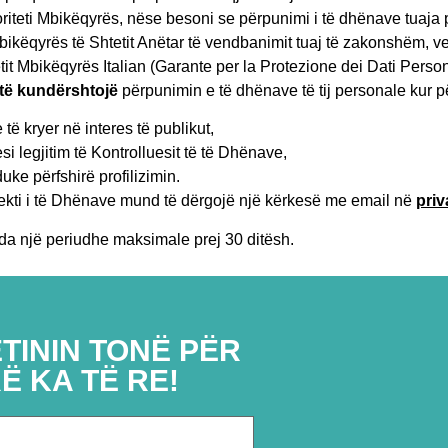
riteti Mbikëqyrës, nëse besoni se përpunimi i të dhënave tuaja pe
in Mbikëqyrës të Shtetit Anëtar të vendbanimit tuaj të zakonshëm,
tetit Mbikëqyrës Italian (Garante per la Protezione dei Dati Pers
ë të kundërshtojë
përpunimin e të dhënave të tij personale kur 
të kryer në interes të publikut,
i legjitim të Kontrolluesit të të Dhënave,
duke përfshirë profilizimin.
ubjekti i të Dhënave mund të dërgojë një kërkesë me email në
priv
nda një periudhe maksimale prej 30 ditësh.
TININ TONË PËR
Ë KA TË RE!