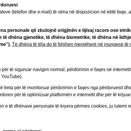
rdoruesi
e (telefon dhe e-mail) të vëna në dispozicion në këtë faqe, ai
na personale që zbulojnë origjinën e tij/saj racore ose etnik
he të dhëna gjenetike, të dhëna biometrike, të dhëna në lid
me").
Të dhëna të tilla do të fshihen menjëherë në mungesë të n
 për të siguruar navigim normal, përdorimin e faqes së internetit
ë YouTube).
 të treta për të monitoruar përdorimin e faqes nga përdoruesit dh
oren për të optimizuar platformën e internetit dhe për të krijuar 
n e të dhënave personale të kryera përmes cookies, ju lutemi ref