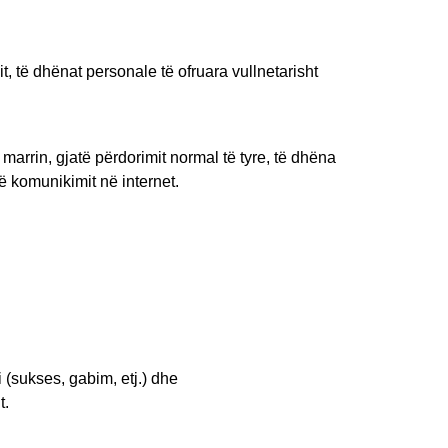
, të dhënat personale të ofruara vullnetarisht
marrin, gjatë përdorimit normal të tyre, të dhëna
ë komunikimit në internet.
 (sukses, gabim, etj.) dhe
t.