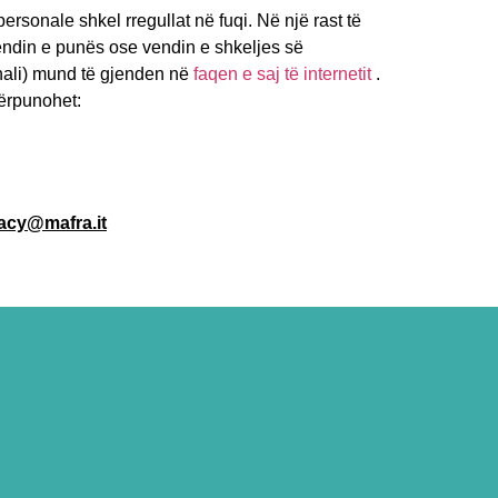
rsonale shkel rregullat në fuqi. Në një rast të
 vendin e punës ose vendin e shkeljes së
onali) mund të gjenden në
faqen e saj të internetit
.
përpunohet:
acy@mafra.it