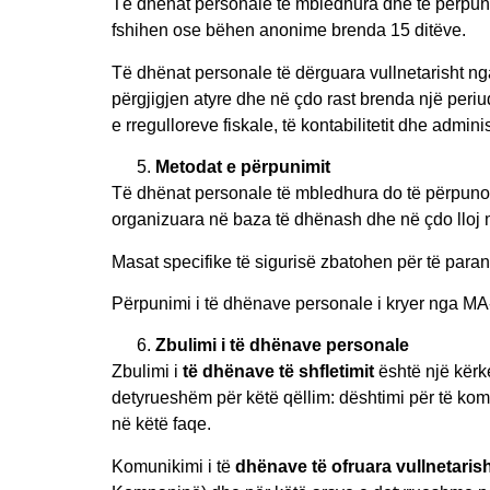
Të dhënat personale të mbledhura dhe të përpunuar
fshihen ose bëhen anonime brenda 15 ditëve.
Të dhënat personale të dërguara vullnetarisht nga
përgjigjen atyre dhe në çdo rast brenda një periu
e rregulloreve fiskale, të kontabilitetit dhe admin
Metodat e përpunimit
Të dhënat personale të mbledhura do të përpunoh
organizuara në baza të dhënash dhe në çdo lloj m
Masat specifike të sigurisë zbatohen për të para
Përpunimi i të dhënave personale i kryer nga M
Zbulimi i të dhënave personale
Zbulimi i
të dhënave të shfletimit
është një kërke
detyrueshëm për këtë qëllim: dështimi për të kom
në këtë faqe.
Komunikimi i të
dhënave të ofruara vullnetaris