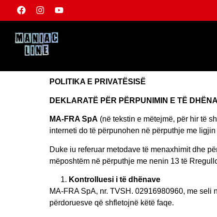
POLITIKA E PRIVATËSISË
DEKLARATË PËR PËRPUNIMIN E TË DHËN
MA-FRA SpA
(në tekstin e mëtejmë, për hir të 
interneti do të përpunohen në përputhje me ligji
Duke iu referuar metodave të menaxhimit dhe për
mëposhtëm në përputhje me nenin 13 të Rregullo
Kontrolluesi i të dhënave
MA-FRA SpA, nr. TVSH. 02916980960, me seli në V
përdoruesve që shfletojnë këtë faqe.