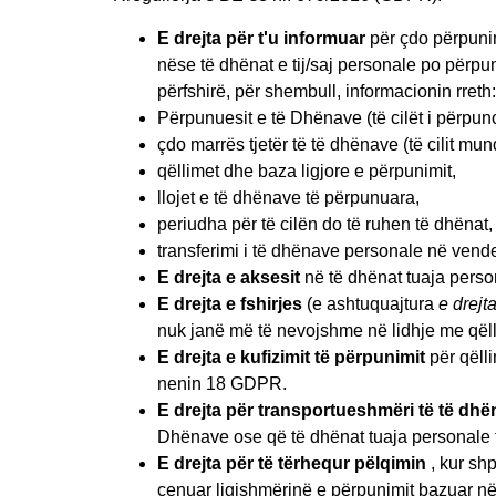
E drejta për t'u informuar
për çdo përpunim
nëse të dhënat e tij/saj personale po përp
përfshirë, për shembull, informacionin rreth:
Përpunuesit e të Dhënave (të cilët i përpun
çdo marrës tjetër të të dhënave (të cilit mun
qëllimet dhe baza ligjore e përpunimit,
llojet e të dhënave të përpunuara,
periudha për të cilën do të ruhen të dhënat,
transferimi i të dhënave personale në vend
E drejta e aksesit
në të dhënat tuaja person
E drejta e fshirjes
(e ashtuquajtura
e drejta
nuk janë më të nevojshme në lidhje me qëll
E drejta e kufizimit të përpunimit
për qëlli
nenin 18 GDPR.
E drejta për transportueshmëri të të dh
Dhënave ose që të dhënat tuaja personale të
E drejta për të tërhequr pëlqimin
, kur sh
cenuar ligjshmërinë e përpunimit bazuar në 