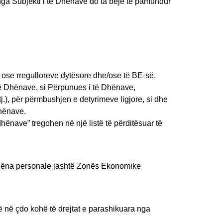
nga Subjekti i të Dhënave do ta bëjë të pamundur
it ose rregulloreve dytësore dhe/ose të BE-së,
 të Dhënave, si Përpunues i të Dhënave,
tj.), për përmbushjen e detyrimeve ligjore, si dhe
Dhënave.
hënave” tregohen në një listë të përditësuar të
 dhëna personale jashtë Zonës Ekonomike
jë në çdo kohë të drejtat e parashikuara nga