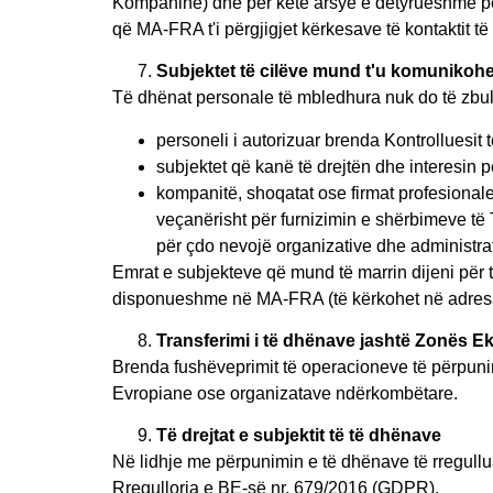
Kompaninë) dhe për këtë arsye e detyrueshme për
që MA-FRA t'i përgjigjet kërkesave të kontaktit t
Subjektet të cilëve mund t'u komunikoh
Të dhënat personale të mbledhura nuk do të zbu
personeli i autorizuar brenda Kontrolluesit 
subjektet që kanë të drejtën dhe interesin p
kompanitë, shoqatat ose firmat profesionale
veçanërisht për furnizimin e shërbimeve të T
për çdo nevojë organizative dhe administrat
Emrat e subjekteve që mund të marrin dijeni për t
disponueshme në MA-FRA (të kërkohet në adresat
Transferimi i të dhënave jashtë Zonës 
Brenda fushëveprimit të operacioneve të përpuni
Evropiane ose organizatave ndërkombëtare.
Të drejtat e subjektit të të dhënave
Në lidhje me përpunimin e të dhënave të rregullua
Rregullorja e BE-së nr. 679/2016 (GDPR).