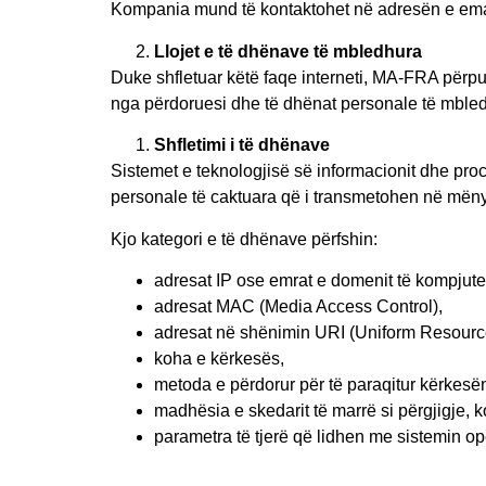
Kompania mund të kontaktohet në adresën e ema
Llojet e të dhënave të mbledhura
Duke shfletuar këtë faqe interneti, MA-FRA përpun
nga përdoruesi dhe të dhënat personale të mbled
Shfletimi i të dhënave
Sistemet e teknologjisë së informacionit dhe proc
personale të caktuara që i transmetohen në mënyr
Kjo kategori e të dhënave përfshin:
adresat IP ose emrat e domenit të kompjuter
adresat MAC (Media Access Control),
adresat në shënimin URI (Uniform Resource 
koha e kërkesës,
metoda e përdorur për të paraqitur kërkesën
madhësia e skedarit të marrë si përgjigje, 
parametra të tjerë që lidhen me sistemin ope