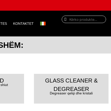
ITES
KONTAKTET
SHËM:
ED
GLASS CLEANER &
shiut
DEGREASER
Degreaser qelqi dhe kristali