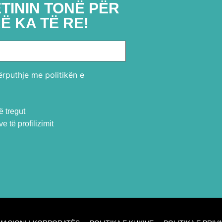
TININ TONË PËR
Ë KA TË RE!
rputhje me politikën e
ë tregut
 të profilizimit