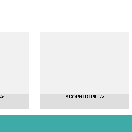
->
SCOPRI DI PIU ->