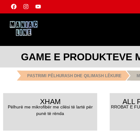
GAME E PRODUKTEVE M
PASTRIMI PËLHURASH DHE QILIMASH LËKURE
M
XHAM
ALL
Pëlhurë me mikrofibër me cilësi të lartë për
RROBAT E FU
punë të rënda