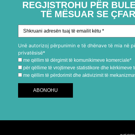
REGJISTROHU PËR BULE
TË MËSUAR SE ÇFAR
Unë autorizoj përpunimin e të dhënave të mia në pë
privatësisë*
me qëllim të dërgimit të komunikimeve komerciale*
për qëllime të vrojtimeve statistikore dhe kërkimeve t
me qëllim të përdorimit dhe aktivizimit të mekanizmave