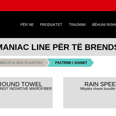
PËR NE
PRODUKTET
TRAJNIMI
BËHUNI RISH
ANIAC LINE PËR TË BREND
BROJTJA NGA PLASITIKA
PASTRIMI I XHAMIT
 ROUND TOWEL
RAIN SPE
NDIT INOVATIVE MIKROFIBER
Mbytës xhami kundër 