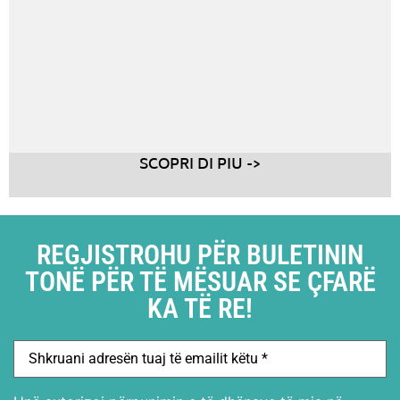
SCOPRI DI PIU ->
REGJISTROHU PËR BULETININ
TONË PËR TË MËSUAR SE ÇFARË
KA TË RE!