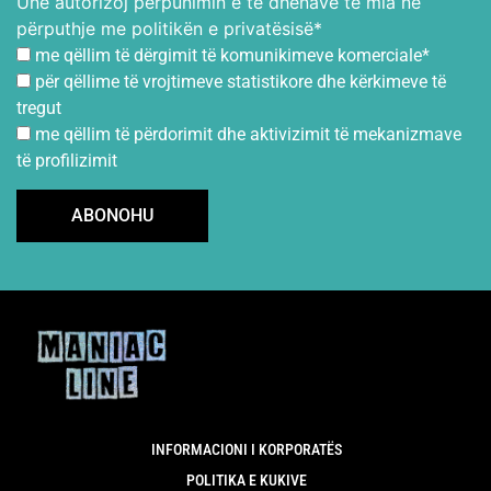
Unë autorizoj përpunimin e të dhënave të mia në
përputhje me politikën e privatësisë*
me qëllim të dërgimit të komunikimeve komerciale*
për qëllime të vrojtimeve statistikore dhe kërkimeve të
tregut
me qëllim të përdorimit dhe aktivizimit të mekanizmave
të profilizimit
INFORMACIONI I KORPORATËS
POLITIKA E KUKIVE