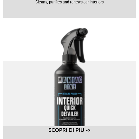
Cleans, purifies and renews car interiors
SCOPRI DI PIU ->