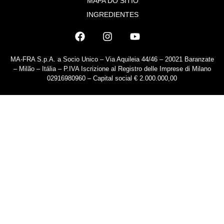
MAPA DO SÍTIO
INGREDIENTES
MA-FRA S.p.A. a Socio Unico – Via Aquileia 44/46 – 20021 Baranzate
– Milão – Itália – P.IVA Iscrizione al Registro delle Imprese di Milano
02916980960 – Capital social € 2.000.000,00