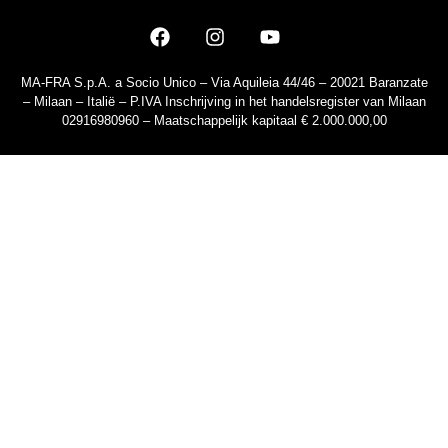
MA-FRA S.p.A. a Socio Unico – Via Aquileia 44/46 – 20021 Baranzate
– Milaan – Italië – P.IVA Inschrijving in het handelsregister van Milaan
02916980960 – Maatschappelijk kapitaal € 2.000.000,00