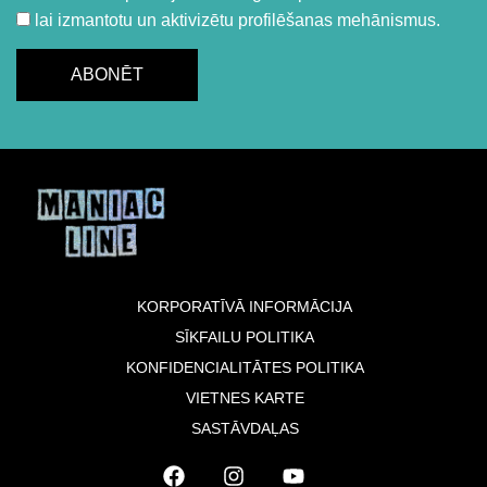
lai izmantotu un aktivizētu profilēšanas mehānismus.
KORPORATĪVĀ INFORMĀCIJA
SĪKFAILU POLITIKA
KONFIDENCIALITĀTES POLITIKA
VIETNES KARTE
SASTĀVDAĻAS