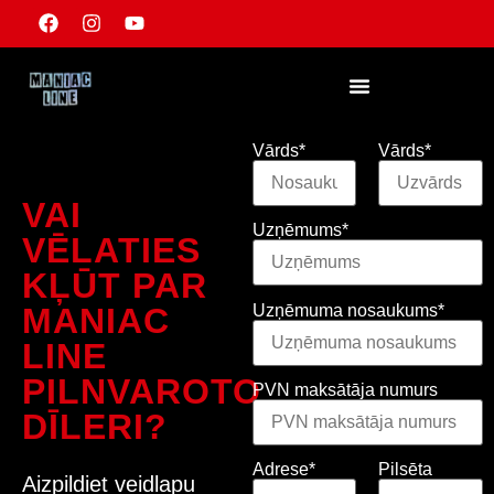
KĻŪT PAR TĀLĀKPĀRDEVĒJU
Vārds*
Vārds*
VAI
Uzņēmums*
VĒLATIES
KĻŪT PAR
Uzņēmuma nosaukums*
MANIAC
LINE
PILNVAROTO
PVN maksātāja numurs
DĪLERI?
Adrese*
Pilsēta
Aizpildiet veidlapu