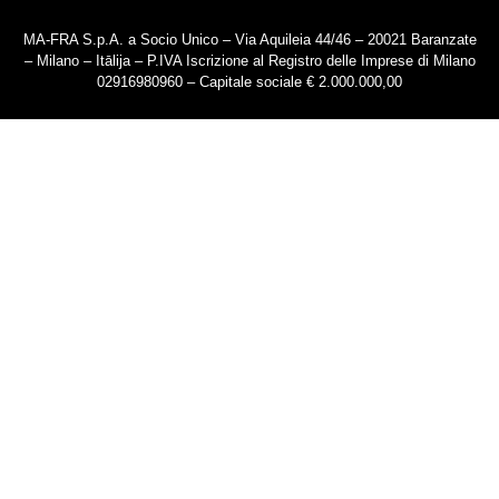
MA-FRA S.p.A. a Socio Unico – Via Aquileia 44/46 – 20021 Baranzate
– Milano – Itālija – P.IVA Iscrizione al Registro delle Imprese di Milano
02916980960 – Capitale sociale € 2.000.000,00