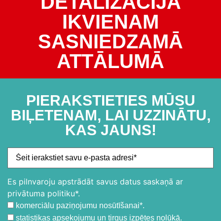
DETALIZĀCIJA
IKVIENAM
SASNIEDZAMĀ
ATTĀLUMĀ
PIERAKSTIETIES MŪSU
BIĻETENAM, LAI UZZINĀTU,
KAS JAUNS!
Es pilnvaroju apstrādāt savus datus saskaņā ar
privātuma politiku*.
komerciālu paziņojumu nosūtīšanai*.
statistikas apsekojumu un tirgus izpētes nolūkā.