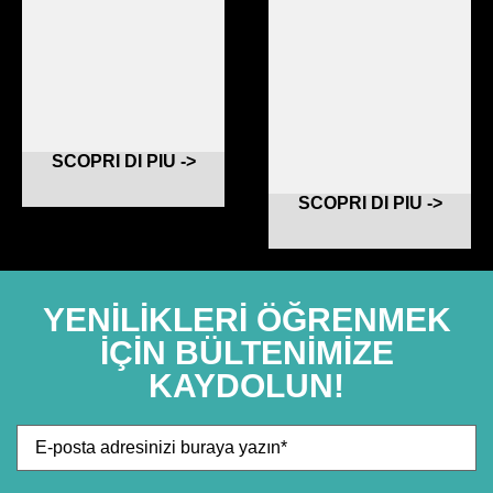
SCOPRI DI PIU ->
SCOPRI DI PIU ->
YENILIKLERI ÖĞRENMEK
IÇIN BÜLTENIMIZE
KAYDOLUN!