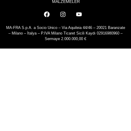
MALZEMELER
MA-FRA S.p.A. a Socio Unico – Via Aquileia 44/46 – 20021 Baranzate
– Milano – İtalya – P.IVA Milano Ticaret Sicili Kaydı 02916980960 –
Sermaye 2.000.000,00 €