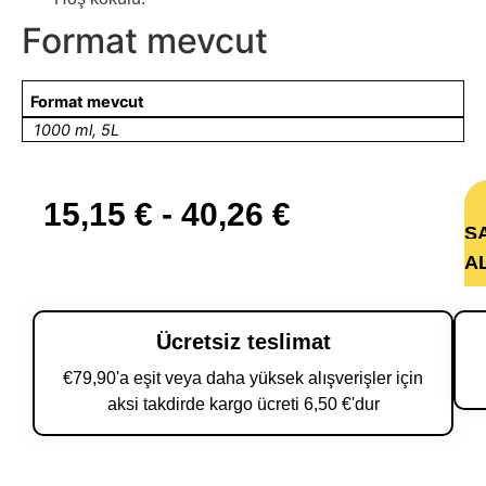
Format mevcut
Format mevcut
1000 ml, 5L
15,15
€
-
40,26
€
S
A
Ücretsiz teslimat
€79,90'a eşit veya daha yüksek alışverişler için
aksi takdirde kargo ücreti 6,50 €'dur