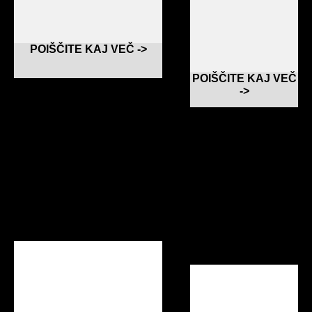
POIŠČITE KAJ VEČ ->
POIŠČITE KAJ VEČ
->
IRON REMOVER
FOAM GUN
PREWASH
Odstranjuje vse železne
nečistoče s platišč, karoserije
Predpomoček za
in stekla
pranje s peno za
pištole za penjenje