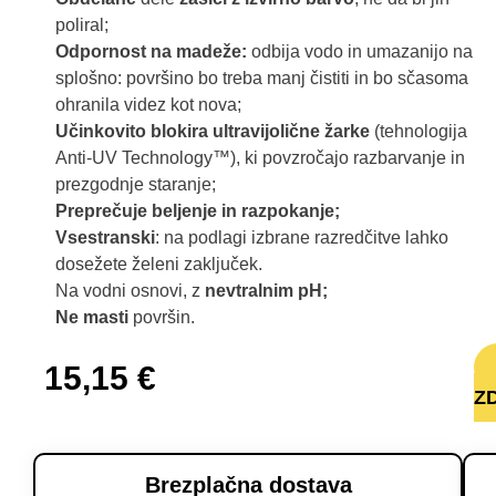
poliral;
Odpornost na madeže:
odbija vodo in umazanijo na
splošno: površino bo treba manj čistiti in bo sčasoma
ohranila videz kot nova;
Učinkovito blokira ultravijolične žarke
(tehnologija
Anti-UV Technology™), ki povzročajo razbarvanje in
prezgodnje staranje;
Preprečuje beljenje in razpokanje;
Vsestranski
: na podlagi izbrane razredčitve lahko
dosežete želeni zaključek.
Na vodni osnovi, z
nevtralnim pH;
Ne masti
površin.
15,15
€
Z
Brezplačna dostava