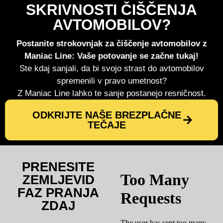
SKRIVNOSTI ČIŠČENJA
AVTOMOBILOV?
Postanite strokovnjak za čiščenje avtomobilov z
Maniac Line: Vaše potovanje se začne tukaj!
Ste kdaj sanjali, da bi svojo strast do avtomobilov
spremenili v pravo umetnost?
Z Maniac Line lahko te sanje postanejo resničnost.
ODKRIJTE NAŠE BREZPLAČNE
TEČAJE
PRENESITE
ZEMLJEVID
FAZ PRANJA
ZDAJ