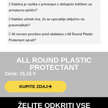
Kakšna je razlika v primerjavi z običajnim loščilom za
armaturno ploščo?
Kakšen učinek ima, če se uporablja izključno na
pnevmatikah?
Ali moram površino pred obdelavo s All Round Plastic
Protectant oprati?
ALL ROUND PLASTIC
PROTECTANT
Cena:
15,15
€
KUPITE ZDAJ
ŽELITE ODKRITI VSE