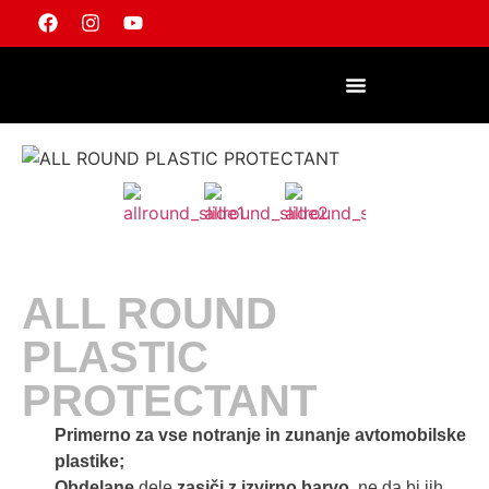
POSTANITE PREPRODAJALEC
ALL ROUND
PLASTIC
PROTECTANT
Primerno za vse notranje in zunanje avtomobilske
plastike;
Obdelane
dele
zasiči z izvirno barvo
, ne da bi jih