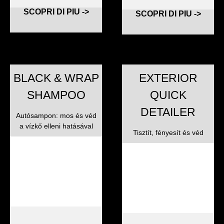
SCOPRI DI PIU ->
SCOPRI DI PIU ->
BLACK & WRAP
EXTERIOR
SHAMPOO
QUICK
DETAILER
Autósampon: mos és véd
a vízkő elleni hatásával
Tisztít, fényesít és véd