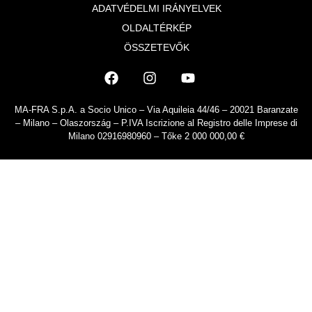
ADATVÉDELMI IRÁNYELVEK
OLDALTÉRKÉP
ÖSSZETEVŐK
MA-FRA S.p.A. a Socio Unico – Via Aquileia 44/46 – 20021 Baranzate
– Milano – Olaszország – P.IVA Iscrizione al Registro delle Imprese di
Milano 02916980960 – Tőke 2 000 000,00 €