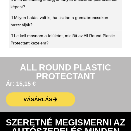
képest?
Milyen hatást vált ki, ha tisztán a gumiabroncsokon
használják?
Le kell mosnom a felületet, mielőtt az All Round Plastic
Protectant kezelem?
ALL ROUND PLASTIC
PROTECTANT
Ár:
15,15
€
VÁSÁRLÁS
SZERETNÉ MEGISMERNI AZ