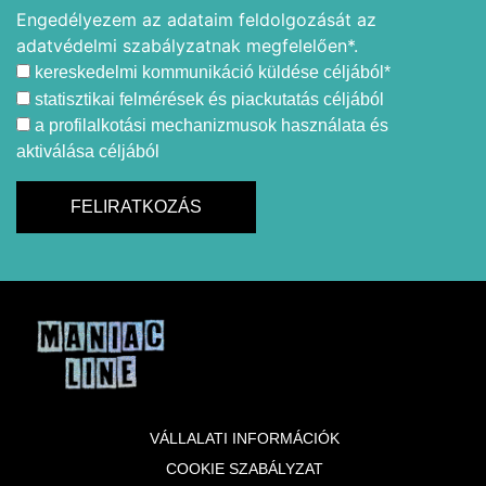
Engedélyezem az adataim feldolgozását az
adatvédelmi szabályzatnak megfelelően*.
kereskedelmi kommunikáció küldése céljából*
statisztikai felmérések és piackutatás céljából
a profilalkotási mechanizmusok használata és
aktiválása céljából
VÁLLALATI INFORMÁCIÓK
COOKIE SZABÁLYZAT