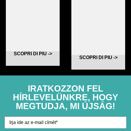
SCOPRI DI PIU ->
SCOPRI DI PIU ->
IRATKOZZON FEL
HÍRLEVELÜNKRE, HOGY
MEGTUDJA, MI ÚJSÁG!