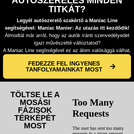
AUTÓSZERELÉS MINDEN
TITKÁT?
Legyél autószerelő szakértő a Maniac Line
segítségével: Maniac Manier: Az utazás itt kezdődik!
Álmodtál már arról, hogy az autók iránti szenvedélyedet
igazi művészetté változtatod?
A Maniac Line segítségével ez az álom valósággá válhat.
FEDEZZE FEL INGYENES
TANFOLYAMAINKAT MOST
TÖLTSE LE A
MOSÁSI
FÁZISOK
TÉRKÉPÉT
MOST