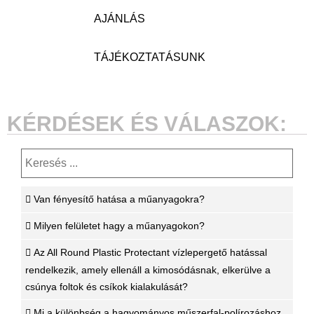
AJÁNLÁS
TÁJÉKOZTATÁSUNK
KÉRDÉSEK ÉS VÁLASZOK:
Van fényesítő hatása a műanyagokra?
Milyen felületet hagy a műanyagokon?
Az All Round Plastic Protectant vízlepergető hatással
rendelkezik, amely ellenáll a kimosódásnak, elkerülve a
csúnya foltok és csíkok kialakulását?
Mi a különbség a hagyományos műszerfal-polírozáshoz