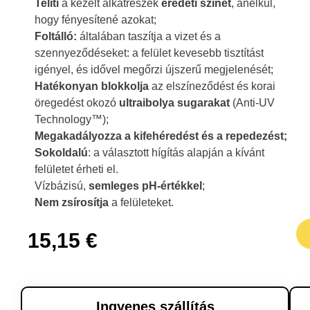
Telíti
a kezelt alkatrészek
eredeti színét
, anélkül,
hogy fényesítené azokat;
Foltálló:
általában taszítja a vizet és a
szennyeződéseket: a felület kevesebb tisztítást
igényel, és idővel megőrzi újszerű megjelenését;
Hatékonyan blokkolja
az elszíneződést és korai
öregedést okozó
ultraibolya sugarakat
(Anti-UV
Technology™);
Megakadályozza a kifehéredést és a repedezést;
Sokoldalú
: a választott hígítás alapján a kívánt
felületet érheti el.
Vízbázisú,
semleges pH-értékkel
;
Nem zsírosítja
a felületeket.
15,15
€
Ingyenes szállítás