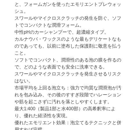
と、フォームガンを使ったエモリエントプレウォッ
シュ。
スワールやマイクロスクラッチの発生を防ぐ、ソフ
トでコンパクトな潤滑フォーム。
中性pHのカーシャンプーで、超濃縮タイプ。
カルナウバ・ワックスのような最もデリケートなも
のであっても、以前に塗布した保護剤に敬意を払う
こと。
ソフトでコンパクト、潤滑性のある泡の膜を作るの
で、どのような表面でも安全に洗車できる。
スワールやマイクロスクラッチを発生させるリスク
はない。
市場平均を上回る泡立ち：強力で均質な潤滑泡が汚
れを包み込み、その後のすすぎ段階でハレーション
や筋を起こさずに汚れを落としやすくします。
最大1:400（製品1部と水400部）の高希釈率によ
り、優れた経済性を実現。
優れたエモリエント効果：泡立てるテクニックと併
用すれば完璧。